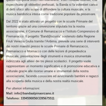
rispecchiano gli obbiettivi prefissati, la Banda si fa volentieri carico
di detti sforzi allo scopo di diffondere la cultura musicale, e la
musica bandistica intesa come tradizione popolare da preservare.
Dal 2022 è stato attivato un progetto con le scuole Primarie del
territorio grazie ad una convenzione stipulata tra la nostra
associazione, il Comune di Remanzacco e l’Istituto Comprensivo di
Premariacco. Il progetto “Band@scuola” sostenuto dalla Regione
Friuli Venezia Giulia tramite l’Anbima, prevede una serie di interventi
dei nostri maestri presso le scuole Primarie di Remanzacco,
Premariacco e Moimacco con delle lezioni di propedeutica
musicale, presentazione degli strumenti e musica strumentale
indirizzata agli allievi dei tre plessi scolastici. Il progetto vuole
rappresentare un momento significativo e di promozione educativa e
culturale grazie alle risorse umane e strumentali della nostra
associazione, facendo conoscere ed avvicinando bambini e ragazzi
alla scoperta della musica e della nostra realtà musicale.
Per ulteriori informazioni:
Mail: info@bandaalpinaorzano.it
Telefono: 3394590050/3395675511