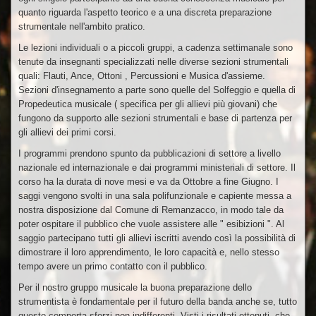
quanto riguarda l'aspetto teorico e a una discreta preparazione
strumentale nell'ambito pratico.
Le lezioni individuali o a piccoli gruppi, a cadenza settimanale sono
tenute da insegnanti specializzati nelle diverse sezioni strumentali
quali: Flauti, Ance, Ottoni , Percussioni e Musica d'assieme.
Sezioni d'insegnamento a parte sono quelle del Solfeggio e quella di
Propedeutica musicale ( specifica per gli allievi più giovani) che
fungono da supporto alle sezioni strumentali e base di partenza per
gli allievi dei primi corsi.
I programmi prendono spunto da pubblicazioni di settore a livello
nazionale ed internazionale e dai programmi ministeriali di settore. Il
corso ha la durata di nove mesi e va da Ottobre a fine Giugno. I
saggi vengono svolti in una sala polifunzionale e capiente messa a
nostra disposizione dal Comune di Remanzacco, in modo tale da
poter ospitare il pubblico che vuole assistere alle " esibizioni ". Al
saggio partecipano tutti gli allievi iscritti avendo così la possibilità di
dimostrare il loro apprendimento, le loro capacità e, nello stesso
tempo avere un primo contatto con il pubblico.
Per il nostro gruppo musicale la buona preparazione dello
strumentista è fondamentale per il futuro della banda anche se, tutto
questo comporta sforzi non indifferenti. Visti i risultati ottenuti, che