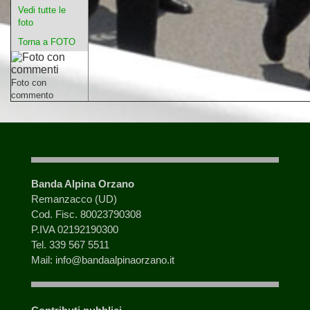
Vedi tutte le
foto
Torna a FOTO
Foto con
commento
Banda Alpina Orzano
Remanzacco (UD)
Cod. Fisc. 80023790308
P.IVA 02192190300
Tel. 339 567 5511
Mail: info@bandaalpinaorzano.it