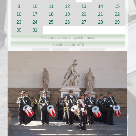
9
10
11
12
13
14
15
16
17
18
19
20
21
22
23
24
25
26
27
28
29
30
31
Nessun evento in questo mese
Totale eventi:
242