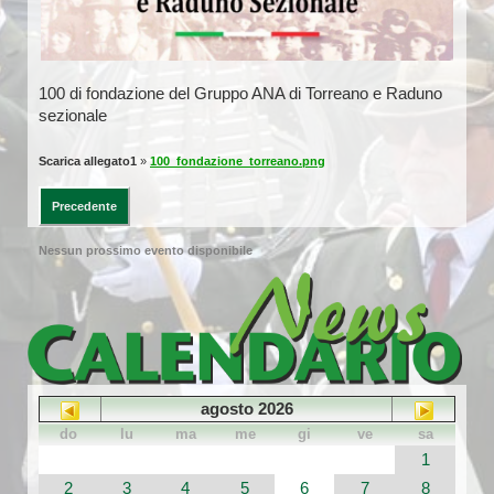
100 di fondazione del Gruppo ANA di Torreano e Raduno
sezionale
Scarica allegato1
»
100_fondazione_torreano.png
Precedente
Nessun prossimo evento disponibile
agosto 2026
do
lu
ma
me
gi
ve
sa
1
2
3
4
5
6
7
8