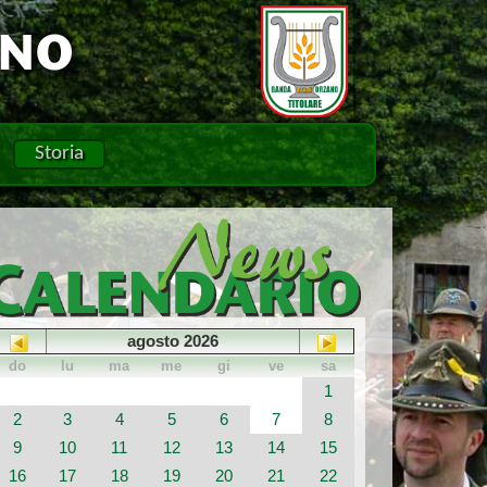
Storia
agosto 2026
do
lu
ma
me
gi
ve
sa
1
2
3
4
5
6
7
8
9
10
11
12
13
14
15
16
17
18
19
20
21
22