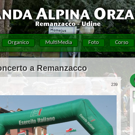
Organico
MultiMedia
Foto
Corso
oncerto a Remanzacco
239