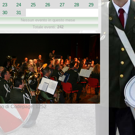
23
24
25
26
27
28
29
30
31
Nessun evento in questo mese
Totale eventi:
242
po di Codepage: 1252