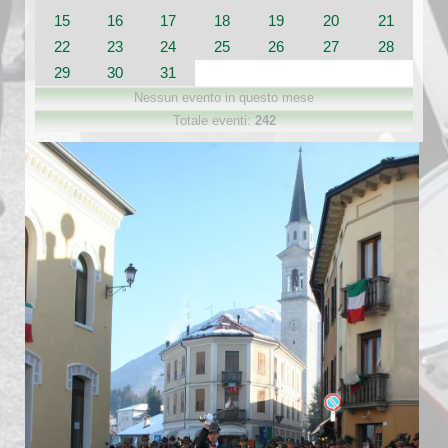
15
16
17
18
19
20
21
22
23
24
25
26
27
28
29
30
31
Nessun evento in questo mese
Totale eventi:
242