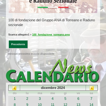
100 di fondazione del Gruppo ANA di Torreano e Raduno
sezionale
Scarica allegato1
»
100_fondazione_torreano.png
Precedente
Nessun prossimo evento disponibile
dicembre 2024
do
lu
ma
me
gi
ve
sa
1
2
3
4
5
6
7
8
9
10
11
12
13
14