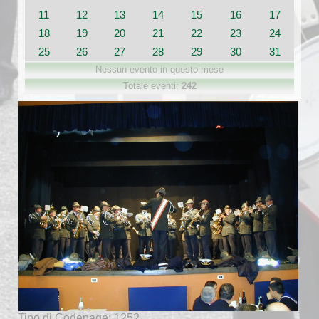
11
12
13
14
15
16
17
18
19
20
21
22
23
24
25
26
27
28
29
30
31
Nessun evento in questo mese
Totale eventi:
242
Tipo di Codepage: 1252