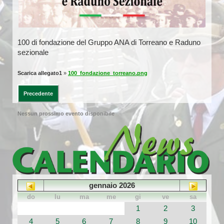
100 di fondazione del Gruppo ANA di Torreano e Raduno
sezionale
Scarica allegato1
»
100_fondazione_torreano.png
Precedente
Nessun prossimo evento disponibile
gennaio 2026
do
lu
ma
me
gi
ve
sa
1
2
3
4
5
6
7
8
9
10